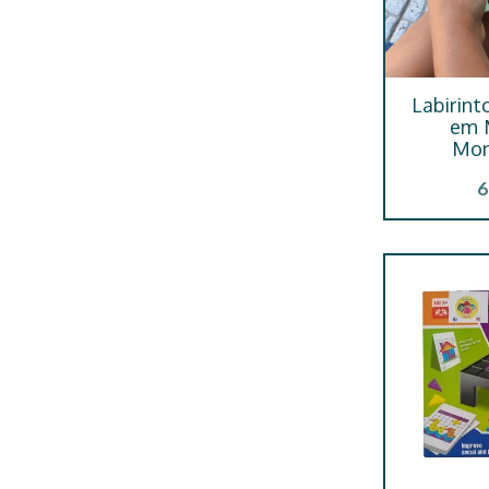
Labirin
em 
Mon
6