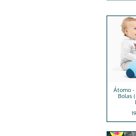
Átomo - 
Bolas 
1