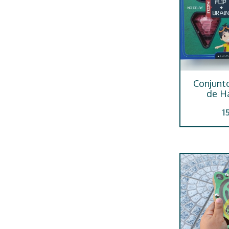
Conjunt
de H
1