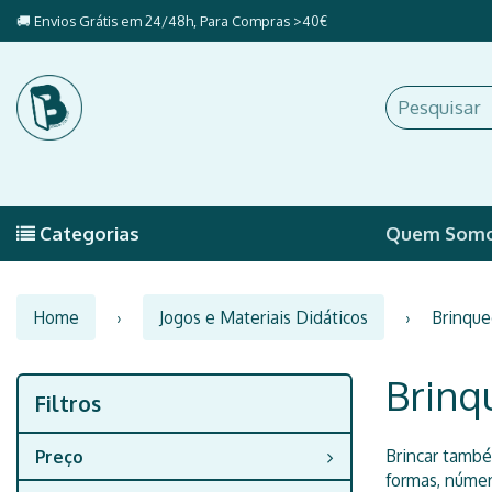
🚚 Envios Grátis em 24/48h, Para Compras >40€
Categorias
Quem Som
Home
Jogos e Materiais Didáticos
Brinque
Brinq
Filtros
Filtros
Brincar també
Preço
formas, númer