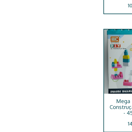
1
Mega 
Construç
- 4
1