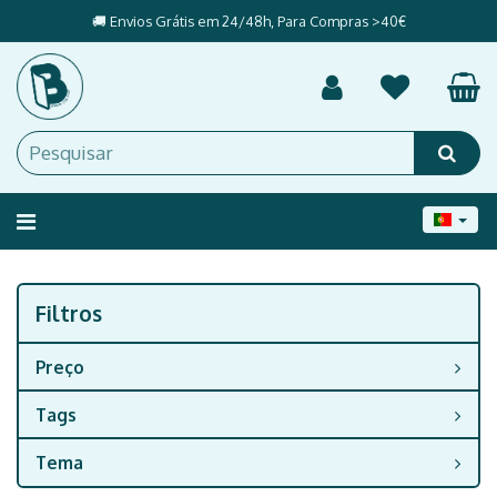
🚚 Envios Grátis em 24/48h, Para Compras >40€
Alternar
navegação
Filtros
Filtros
Preço
Tags
Tema