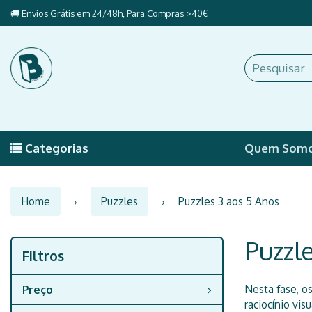
🚚 Envios Grátis em 24/48h, Para Compras >40€
Categorias
Quem Som
Home
Puzzles
Puzzles 3 aos 5 Anos
Puzzl
Filtros
Filtros
Nesta fase, o
Preço
raciocínio vis