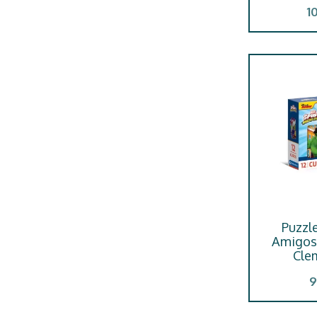
1
Puzzl
Amigos 
Cle
9