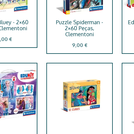
Bluey - 2×60
Puzzle Spiderman -
Ed
 Clementoni
2×60 Peças,
Clementoni
,00 €
9,00 €