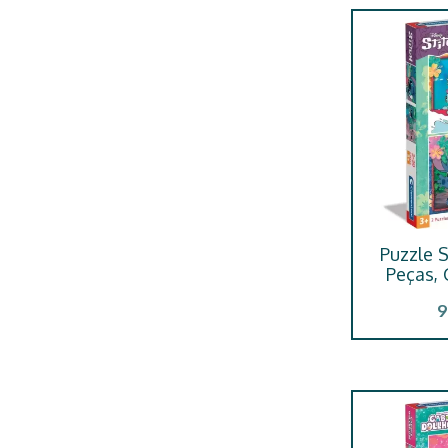
Puzzle S
Peças,
9