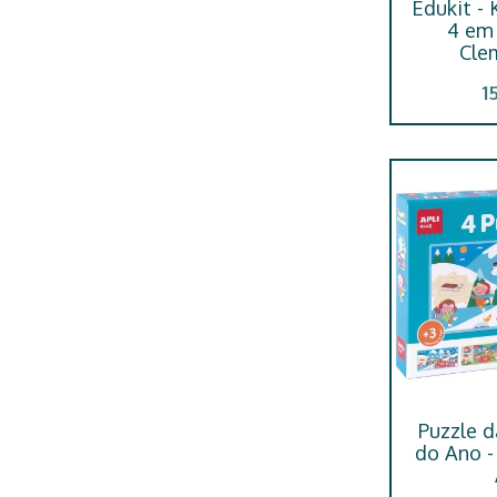
Edukit - 
4 em 
Cle
1
Puzzle 
do Ano -