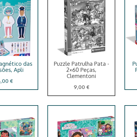
agnético das
Puzzle Patrulha Pata -
P
sões, Apli
2×60 Peças,
Clementoni
6,00 €
9,00 €