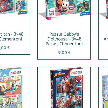
titch - 3×48
Puzzle Gabby's
 Clementoni
Dollhouse - 3×48
Am
Peças, Clementoni
,00 €
9,00 €