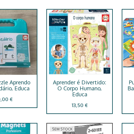
zzle Aprendo
Aprender é Divertido:
Pu
dário, Educa
O Corpo Humano,
Ba
Educa
0,00 €
13,50 €
SEM STOCK