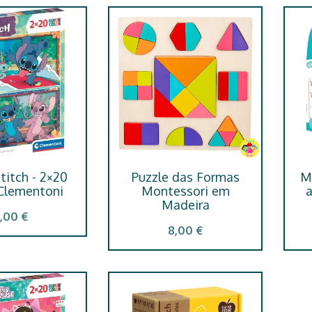
titch - 2×20
Puzzle das Formas
M
 Clementoni
Montessori em
a
Madeira
,00 €
8,00 €