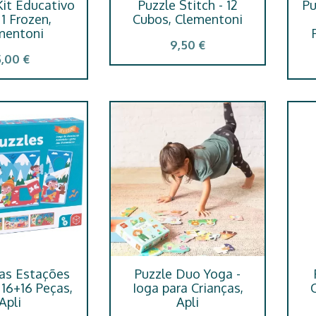
Kit Educativo
Puzzle Stitch - 12
Pu
1 Frozen,
Cubos, Clementoni
mentoni
9,50 €
5,00 €
das Estações
Puzzle Duo Yoga -
 16+16 Peças,
Ioga para Crianças,
Apli
Apli