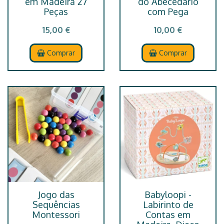
em Madeira 27
do Abecedário
Peças
com Pega
15,00 €
10,00 €
Comprar
Comprar
Jogo das
Babyloopi -
Sequências
Labirinto de
Montessori
Contas em