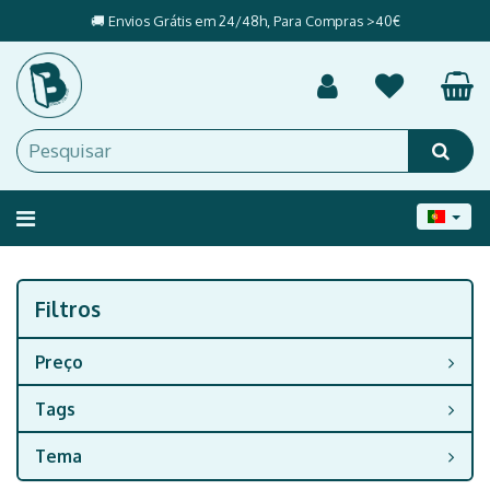
🚚 Envios Grátis em 24/48h, Para Compras >40€
Alternar
navegação
Filtros
Filtros
Preço
Tags
Tema