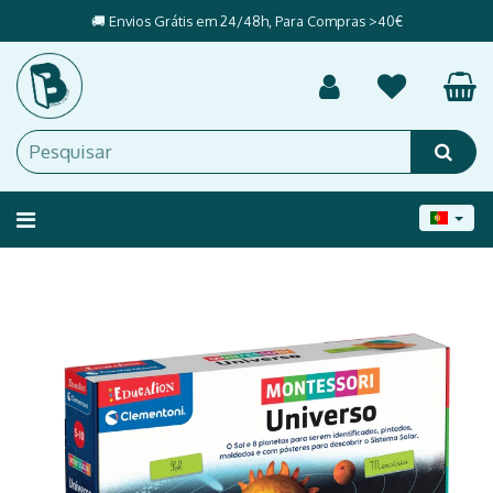
🚚 Envios Grátis em 24/48h, Para Compras >40€
Alternar
navegação