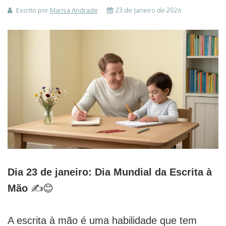
A
Escrito por
Marisa Andrade
23 de Janeiro de 2026
Importância
de
Incentivar
a
Escrita
à
Mão
nas
Crianças
Dia 23 de janeiro: Dia Mundial da Escrita à
✍️
Mão
✍️😊
😊
A escrita à mão é uma habilidade que tem