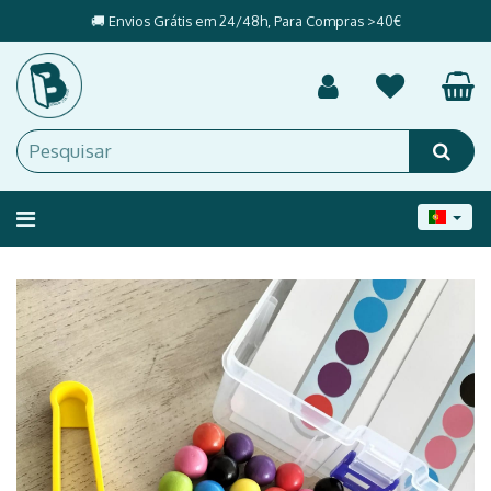
🚚 Envios Grátis em 24/48h, Para Compras >40€
Alternar
navegação